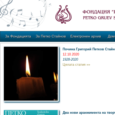
За Фондацията
За Петко Стайнов
Електронен архив
Дом
Почина Григорий Петков Стай
12.10.2020
1928-2020
Цялата статия »»
Два нови аранжимента на твор